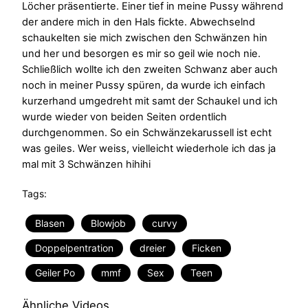
Löcher präsentierte. Einer tief in meine Pussy während
der andere mich in den Hals fickte. Abwechselnd
schaukelten sie mich zwischen den Schwänzen hin
und her und besorgen es mir so geil wie noch nie.
Schließlich wollte ich den zweiten Schwanz aber auch
noch in meiner Pussy spüren, da wurde ich einfach
kurzerhand umgedreht mit samt der Schaukel und ich
wurde wieder von beiden Seiten ordentlich
durchgenommen. So ein Schwänzekarussell ist echt
was geiles. Wer weiss, vielleicht wiederhole ich das ja
mal mit 3 Schwänzen hihihi
Tags:
Blasen
Blowjob
curvy
Doppelpentration
dreier
Ficken
Geiler Po
mmf
Sex
Teen
Ähnliche Videos