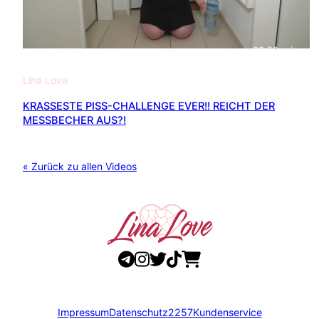
03:29
min
Lina Love
KRASSESTE PISS-CHALLENGE EVER!! REICHT DER
MESSBECHER AUS?!
« Zurück zu allen Videos
Impressum
Datenschutz
2257
Kundenservice